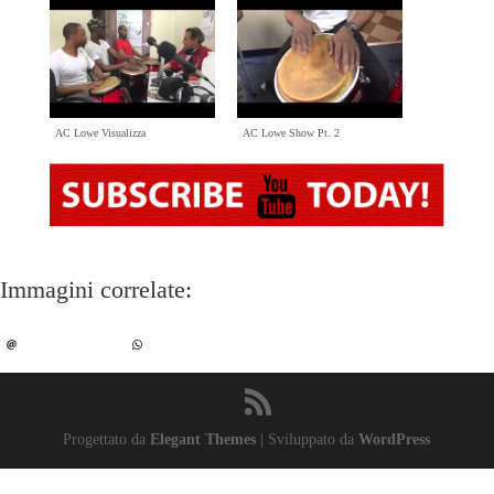
AC Lowe Visualizza
AC Lowe Show Pt
. 2
Immagini correlate:
Progettato da
Elegant Themes
| Sviluppato da
WordPress