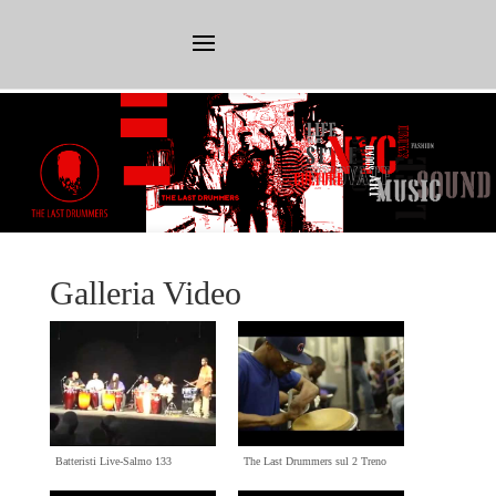
Galleria Video
Batteristi Live-Salmo 133
The Last Drummers sul 2 Treno