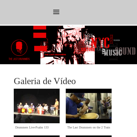
Galeria de Vídeo
Drummers Live-Psalm
133
The Last Drummers on the
2
Train