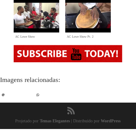
AC Lowe Show
AC Lowe Show Pt
. 2
Imagens relacionadas:
Projetado por
Temas Elegantes
| Distribuído por
WordPress