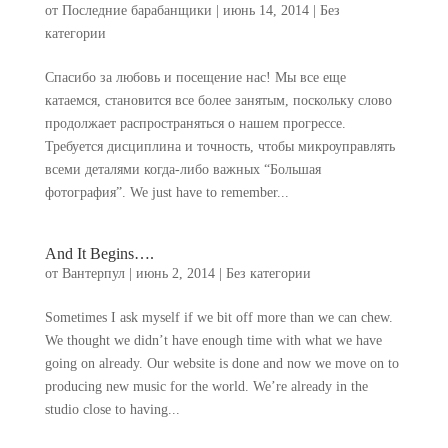
от
Последние барабанщики
|
июнь 14, 2014
|
Без
категории
Спасибо за любовь и посещение нас! Мы все еще
катаемся, становится все более занятым, поскольку слово
продолжает распространяться о нашем прогрессе.
Требуется дисциплина и точность, чтобы микроуправлять
всеми деталями когда-либо важных “Большая
фотография”.
We just have to remember..
.
And It Begins
….
от
Вантерпул
|
июнь 2, 2014
|
Без категории
Sometimes I ask myself if we bit off more than we can chew
.
We thought we didn’t have enough time with what we have
going on already
.
Our website is done and now we move on to
producing new music for the world
.
We’re already in the
studio close to having..
.