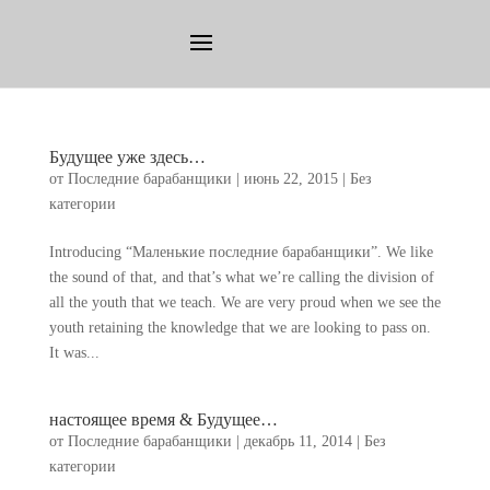
Будущее уже здесь…
от
Последние барабанщики
|
июнь 22, 2015
|
Без
категории
Introducing
“Маленькие последние барабанщики”.
We like
the sound of that
,
and that’s what we’re calling the division of
all the youth that we teach
.
We are very proud when we see the
youth retaining the knowledge that we are looking to pass on
.
It was..
.
настоящее время & Будущее…
от
Последние барабанщики
|
декабрь 11, 2014
|
Без
категории