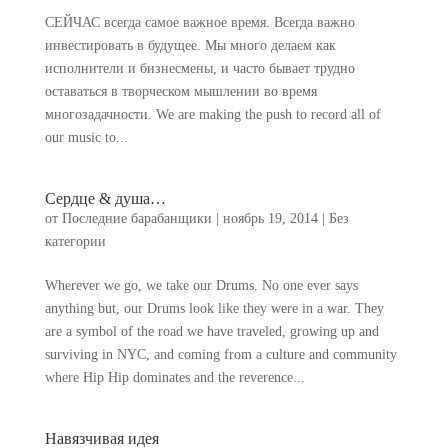
СЕЙЧАС всегда самое важное время. Всегда важно
инвестировать в будущее. Мы много делаем как
исполнители и бизнесмены, и часто бывает трудно
оставаться в творческом мышлении во время
многозадачности.
We are making the push to record all of
our music to..
.
Сердце & душа…
от
Последние барабанщики
|
ноябрь 19, 2014
|
Без
категории
Wherever we go
,
we take our Drums
.
No one ever says
anything but
,
our Drums look like they were in a war
.
They
are a symbol of the road we have traveled
,
growing up and
surviving in NYC
,
and coming from a culture and community
where Hip Hip dominates and the reverence..
.
Навязчивая идея