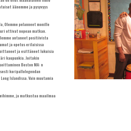
laatuiset äänemme ja pysyvyys
la, Olemme pelanneet monille
juuri ottivat nopean matkan.
lemme antaneet positiivista
umat ja opetus erilaisissa
ittaneet ja esittäneet lukuisia
äri kaupunkia. Joitakin
 soittaminen Boston MA: n
sesti koripallolegendan
n Long Islandissa. Vain muutamia
neihimme, ja matkustaa maailmaa