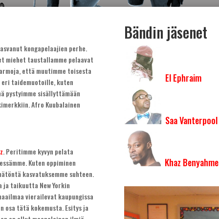
Bändin jäsenet
kasvanut kongapelaajien perhe.
ret miehet taustallamme pelaavat
 varmoja, että muutimme toisesta
El Ephraim
 eri taidemuotoille, kuten
nämä pystyimme sisällyttämään
kimerkkiin. Afro Kuubalainen
Saa Vanterpool
z
. Peritimme kyvyn pelata
Khaz Benyahme
edessämme. Kuten oppiminen
tämätöntä kasvatuksemme suhteen.
 ja taikuutta New Yorkin
 maailmaa vierailevat kaupungissa
on osa tätä kokemusta. Esitys ja
ajan on ollut maanalainen ilmiö