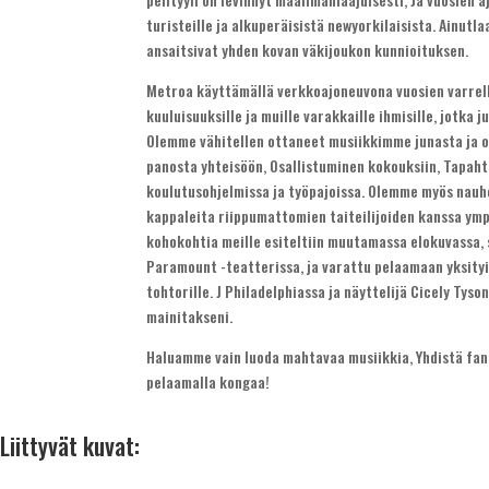
turisteille ja alkuperäisistä newyorkilaisista. Ainut
ansaitsivat yhden kovan väkijoukon kunnioituksen.
Metroa käyttämällä verkkoajoneuvona vuosien varrel
kuuluisuuksille ja muille varakkaille ihmisille, jotka 
Olemme vähitellen ottaneet musiikkimme junasta ja o
panosta yhteisöön, Osallistuminen kokouksiin, Tapaht
koulutusohjelmissa ja työpajoissa. Olemme myös nauho
kappaleita riippumattomien taiteilijoiden kanssa ymp
kohokohtia meille esiteltiin muutamassa elokuvassa,
Paramount -teatterissa, ja varattu pelaamaan yksityi
tohtorille. J Philadelphiassa ja näyttelijä Cicely Tyso
mainitakseni.
Haluamme vain luoda mahtavaa musiikkia, Yhdistä fa
pelaamalla kongaa!
Liittyvät kuvat: