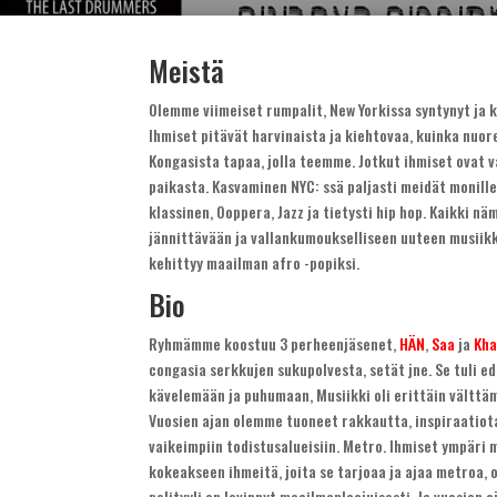
Meistä
Olemme viimeiset rumpalit, New Yorkissa syntynyt ja 
Ihmiset pitävät harvinaista ja kiehtovaa, kuinka nuo
Kongasista tapaa, jolla teemme. Jotkut ihmiset ovat
paikasta. Kasvaminen NYC: ssä paljasti meidät monille
klassinen, Ooppera, Jazz ja tietysti hip hop. Kaikki 
jännittävään ja vallankumoukselliseen uuteen musiik
kehittyy maailman afro -popiksi.
Bio
Ryhmämme koostuu 3 perheenjäsenet,
HÄN
,
Saa
ja
Kha
congasia serkkujen sukupolvesta, setät jne. Se tuli 
kävelemään ja puhumaan, Musiikki oli erittäin vält
Vuosien ajan olemme tuoneet rakkautta, inspiraatiota
vaikeimpiin todistusalueisiin. Metro. Ihmiset ympäri
kokeakseen ihmeitä, joita se tarjoaa ja ajaa metroa, 
pelityyli on levinnyt maailmanlaajuisesti, Ja vuosien 